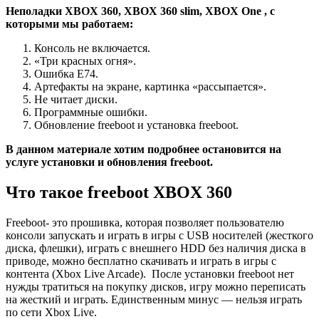
Неполадки ХBOX 360, ХBOX 360 slim, ХBOX One , с
которыми мы работаем:
Консоль не включается.
«Три красных огня».
Ошибка Е74.
Артефакты на экране, картинка «рассыпается».
Не читает диски.
Программные ошибки.
Обновление freeboot и установка freeboot.
В данном материале хотим подробнее остановится на
услуге установки и обновления freeboot.
Что такое freeboot ХBOX 360
Freeboot- это прошивка, которая позволяет пользователю
консоли запускать и играть в игры с USB носителей (жесткого
диска, флешки), играть с внешнего HDD без наличия диска в
приводе, можно бесплатно скачивать и играть в игры с
контента (Xbox Live Arcade). После установки freeboot нет
нужды тратиться на покупку дисков, игру можно переписать
на жесткий и играть. Единственным минус — нельзя играть
по сети Xbox Live.